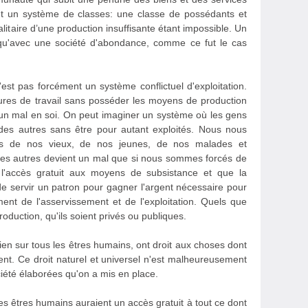
nt un système de classes: une classe de possédants et
itaire d’une production insuffisante étant impossible. Un
 qu'avec une société d'abondance, comme ce fut le cas
est pas forcément un système conflictuel d'exploitation.
eures de travail sans posséder les moyens de production
pas un mal en soi. On peut imaginer un système où les gens
 des autres sans être pour autant exploités. Nous nous
ces de nos vieux, de nos jeunes, de nos malades et
des autres devient un mal que si nous sommes forcés de
re l'accès gratuit aux moyens de subsistance et que la
 de servir un patron pour gagner l'argent nécessaire pour
ement de l'asservissement et de l'exploitation. Quels que
oduction, qu'ils soient privés ou publiques.
 bien sur tous les êtres humains, ont droit aux choses dont
ment. Ce droit naturel et universel n'est malheureusement
iété élaborées qu'on a mis en place.
es êtres humains auraient un accès gratuit à tout ce dont