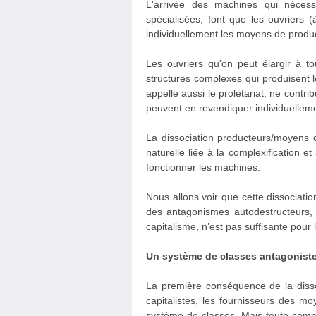
L'arrivée des machines qui nécessi
spécialisées, font que les ouvriers 
individuellement les moyens de product
Les ouvriers qu'on peut élargir à 
structures complexes qui produisent le
appelle aussi le prolétariat, ne contrib
peuvent en revendiquer individuelleme
La dissociation producteurs/moyens de
naturelle liée à la complexification et
fonctionner les machines.
Nous allons voir que cette dissociati
des antagonismes autodestructeurs, e
capitalisme, n’est pas suffisante pour
Un système de classes antagonist
La première conséquence de la dissoci
capitalistes, les fournisseurs des m
système de classes. Mais toute comm