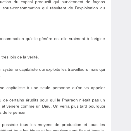
uction du capital productif qui surviennent de façons
e sous-consommation qui résultent de l'exploitation du
consommation qu'elle génère est-elle vraiment à l'origine
rès loin de la vérité.
ystème capitaliste qui exploite les travailleurs mais qui
.
asse capitaliste à une seule personne qu'on va appeler
de certains érudits pour qui le Pharaon n’était pas un
t et vénéré comme un Dieu. On verra plus tard pourquoi
s de le penser.
e possède tous les moyens de production et tous les
 achètent tous les biens et les services dont ils ont besoin.