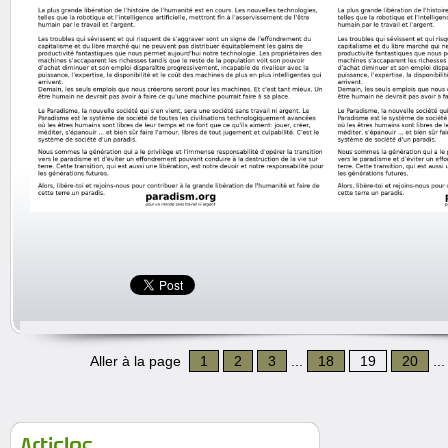
Aller à la page
1
2
3
...
18
19
20
..
Articles