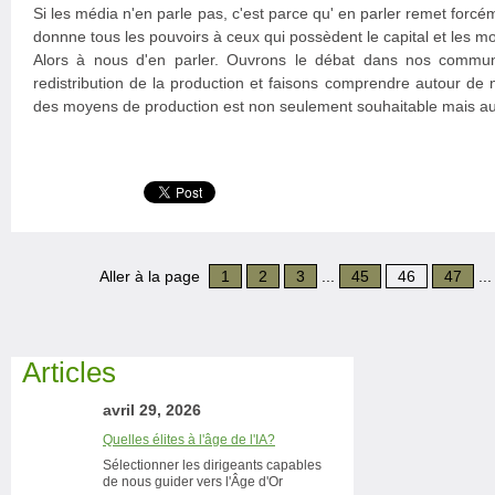
Si les média n'en parle pas, c'est parce qu' en parler remet forc
donnne tous les pouvoirs à ceux qui possèdent le capital et les m
Alors à nous d'en parler. Ouvrons le débat dans nos communi
redistribution de la production et faisons comprendre autour de
des moyens de production est non seulement souhaitable mais aus
Aller à la page
1
2
3
...
45
46
47
..
Articles
avril 29, 2026
Quelles élites à l'âge de l'IA?
Sélectionner les dirigeants capables
de nous guider vers l'Âge d'Or