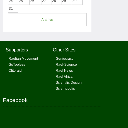
24
25
26
27
28
29
30
31
Archive
Supporters
Other Sites
Raelian Movement
Geniocracy
GoTopless
Rael-Science
Clitoraid
Rael News
Rael Africa
Scientific Design
Scientopolis
Facebook