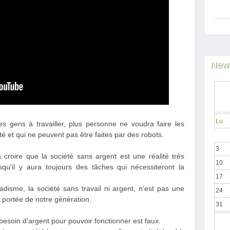
News
Lu
 les gens à travailler, plus personne ne voudra faire les
té et qui ne peuvent pas être faites par des robots.
3
croire que la société sans argent est une réalité très
10
qu'il y aura toujours des tâches qui nécessiteront la
17
adisme, la société sans travail ni argent, n'est pas une
24
 la portée de notre génération.
31
besoin d'argent pour pouvoir fonctionner est faux.