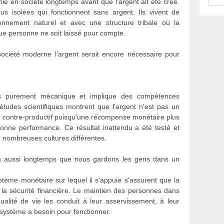
ie en société longtemps avant que l'argent ait été créé.
ibus isolées qui fonctionnent sans argent. Ils vivent de
onnement naturel et avec une structure tribale où la
que personne ne soit laissé pour compte.
ociété moderne l'argent serait encore nécessaire pour
s purement mécanique et implique des compétences
études scientifiques montrent que l'argent n'est pas un
me contre-productif puisqu'une récompense monétaire plus
nne performance. Ce résultat inattendu a été testé et
e nombreuses cultures différentes.
ion aussi longtemps que nous gardons les gens dans un
ystème monétaire sur lequel il s'appuie s'assurent que la
la sécurité financière. Le maintien des personnes dans
 qualité de vie les conduit à leur asservissement, à leur
système a besoin pour fonctionner.