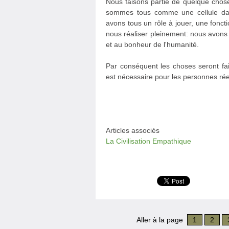
Nous faisons partie de quelque chos
sommes tous comme une cellule dans
avons tous un rôle à jouer, une fonc
nous réaliser pleinement: nous avons
et au bonheur de l'humanité.
Par conséquent les choses seront fai
est nécessaire pour les personnes ré
Articles associés
La Civilisation Empathique
Aller à la page
1
2