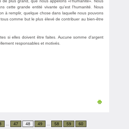
e de plus grand, que nous appelons «l'humanité». Nous
 cette grande entité vivante qu'est l'humanité. Nous
tion à remplir, quelque chose dans laquelle nous pouvons
 tous comme but le plus élevé de contribuer au bien-être
tes si elles doivent être faites. Aucune somme d'argent
ellement responsables et motivés.
3
...
47
48
49
...
58
59
60