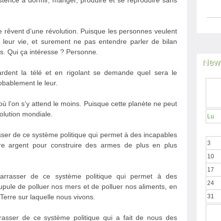
istence à dormir, manger, produire et se reproduire sans
 rêvent d’une révolution. Puisque les personnes veulent
leur vie, et surement ne pas entendre parler de bilan
s. Qui ça intéresse ? Personne.
News
ardent la télé et en rigolant se demande quel sera le
bablement le leur.
a où l’on s’y attend le moins. Puisque cette planète ne peut
olution mondiale.
Lu
asser de ce système politique qui permet à des incapables
3
notre argent pour construire des armes de plus en plus
10
17
barrasser de ce système politique qui permet à des
24
upule de polluer nos mers et de polluer nos aliments, en
 Terre sur laquelle nous vivons.
31
rrasser de ce système politique qui a fait de nous des