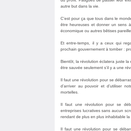
du profit. Fatigués de passer leur ex
autre but dans la vie.
C’est pour ça que tous dans le monde
être heureuses et donner un sens à 
économique ou autres bêtises pareille
Et entre-temps, il y a ceux qui reg
prochain gouvernement à tomber : pro
Bientôt, la révolution éclatera juste l
être sauvée seulement s’il y a une rév
Il faut une révolution pour se débarr
d’arriver au pouvoir et d’utiliser 
mortelles.
Il faut une révolution pour se dé
entreprises lucratives sans aucun scr
rendant de plus en plus inhabitable la
Il faut une révolution pour se déba