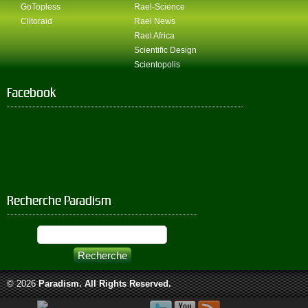
GoTopless
Rael-Science
Clitoraid
Rael News
Rael Africa
Scientific Design
Scientopolis
Facebook
Recherche Paradism
© 2026
Paradism
. All Rights Reserved.