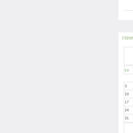
News
Lu
3
10
17
24
31