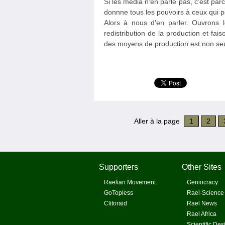
Si les média n'en parle pas, c'est pa
donnne tous les pouvoirs à ceux qui p
Alors à nous d'en parler. Ouvrons 
redistribution de la production et f
des moyens de production est non seu
Aller à la page
1
2
Supporters
Other Sites
Raelian Movement
Geniocracy
GoTopless
Rael-Science
Clitoraid
Rael News
Rael Africa
Scientific Des