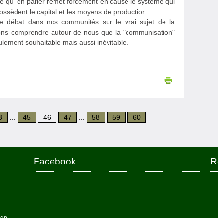
rce qu' en parler remet forcément en cause le système qui
ossèdent le capital et les moyens de production.
le débat dans nos communités sur le vrai sujet de la
aisons comprendre autour de nous que la "communisation"
lement souhaitable mais aussi inévitable.
3
...
45
46
47
...
58
59
60
Facebook
R
ign