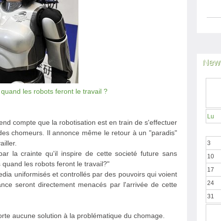
News
uand les robots feront le travail ?
Lu
 rend compte que la robotisation est en train de s'effectuer
 des chomeurs. Il annonce même le retour à un "paradis"
iller.
3
ar la crainte qu'il inspire de cette societé future sans
10
quand les robots feront le travail?"
17
dia uniformisés et controllés par des pouvoirs qui voient
24
sance seront directement menacés par l'arrivée de cette
31
porte aucune solution à la problématique du chomage.