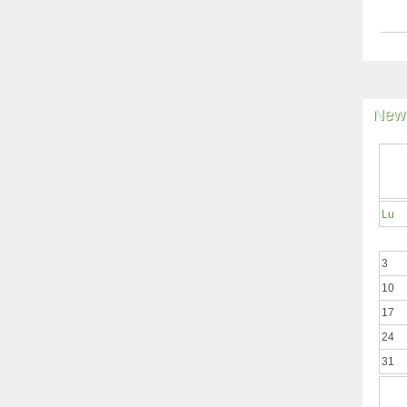
News
Lu
3
10
17
24
31