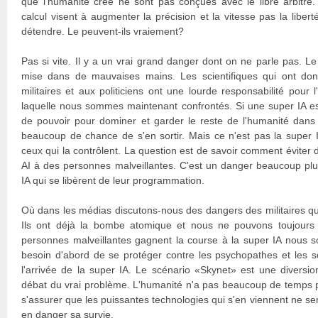
que l'humanité crée ne sont pas conçues avec le libre arbitre
calcul visent à augmenter la précision et la vitesse pas la liber
détendre. Le peuvent-ils vraiement?
Pas si vite. Il y a un vrai grand danger dont on ne parle pas. L
mise dans de mauvaises mains. Les scientifiques qui ont do
militaires et aux politiciens ont une lourde responsabilité pour l
laquelle nous sommes maintenant confrontés. Si une super IA est 
de pouvoir pour dominer et garder le reste de l'humanité dans l
beaucoup de chance de s'en sortir. Mais ce n'est pas la super I
ceux qui la contrôlent. La question est de savoir comment éviter
AI à des personnes malveillantes. C'est un danger beaucoup plu
IA qui se libèrent de leur programmation.
Où dans les médias discutons-nous des dangers des militaires q
Ils ont déjà la bombe atomique et nous ne pouvons toujours 
personnes malveillantes gagnent la course à la super IA nous 
besoin d'abord de se protéger contre les psychopathes et les s
l'arrivée de la super IA. Le scénario «Skynet» est une diversion
débat du vrai problème. L'humanité n'a pas beaucoup de temps pou
s'assurer que les puissantes technologies qui s'en viennent ne ser
en danger sa survie.