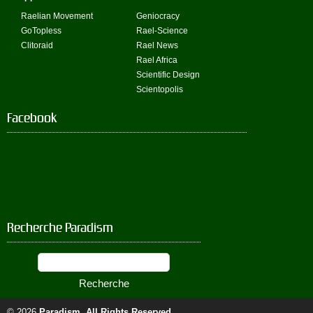
Raelian Movement
Geniocracy
GoTopless
Rael-Science
Clitoraid
Rael News
Rael Africa
Scientific Design
Scientopolis
Facebook
Recherche Paradism
© 2026
Paradism
. All Rights Reserved.