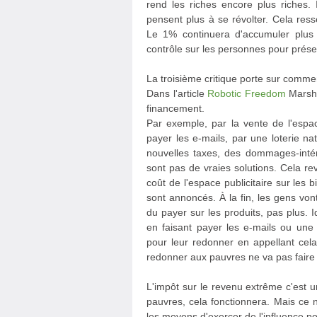
rend les riches encore plus riches. I
pensent plus à se révolter. Cela res
Le 1% continuera d'accumuler plus 
contrôle sur les personnes pour préser
La troisième critique porte sur commen
Dans l'article
Robotic Freedom
Marsha
financement.
Par exemple, par la vente de l'espac
payer les e-mails, par une loterie na
nouvelles taxes, des dommages-intérê
sont pas de vraies solutions. Cela r
coût de l'espace publicitaire sur les b
sont annoncés. À la fin, les gens von
du payer sur les produits, pas plus.
en faisant payer les e-mails ou une 
pour leur redonner en appellant cel
redonner aux pauvres ne va pas faire 
L'impôt sur le revenu extrême c'est 
pauvres, cela fonctionnera. Mais ce 
les moyens d'exercer de l'influence pol