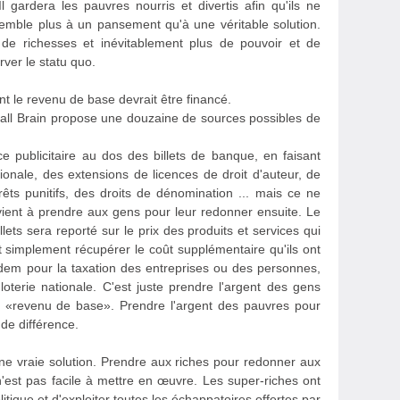
l gardera les pauvres nourris et divertis afin qu'ils ne
semble plus à un pansement qu'à une véritable solution.
de richesses et inévitablement plus de pouvoir et de
ver le statu quo.
t le revenu de base devrait être financé.
ll Brain propose une douzaine de sources possibles de
e publicitaire au dos des billets de banque, en faisant
tionale, des extensions de licences de droit d'auteur, de
ts punitifs, des droits de dénomination ... mais ce ne
evient à prendre aux gens pour leur redonner ensuite. Le
illets sera reporté sur le prix des produits et services qui
t simplement récupérer le coût supplémentaire qu'ils ont
 Idem pour la taxation des entreprises ou des personnes,
loterie nationale. C'est juste prendre l'argent des gens
a «revenu de base». Prendre l'argent des pauvres pour
de différence.
une vraie solution. Prendre aux riches pour redonner aux
n'est pas facile à mettre en œuvre. Les super-riches ont
itique et d'exploiter toutes les échappatoires offertes par