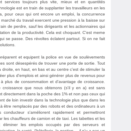
t services toujours plus vite, mieux et en quantités
logie est en train de supplanter les travailleurs en les
la, pour ceux qui ont encore un emploi, la concurrence
 marché du travail exercent une pression à la baisse sur
rain de perdre, sauf les dirigeants et les actionnaires qui
tation de la productivité. Cela est choquant. C'est meme
 qui se passe. Des révoltes éclatent partout. Si on ne fait
olutions.
 préparent et equipent la police en vue de soulèvements
stes sont désespérés de trouver une porte de sortie. Tout
 droite, en haut, en bas et au centre c'est de stimuler la
éer plus d'emplois et ainsi générer plus de revenus pour
a à plus de consommation et d'avantage de croissance.
croissance que nous obtenons (s'il y en a) est sans
ont directement dans la poche des 1% et non pas ceux qui
nt de loin investir dans la technologie plus que dans les
t à être remplacés par des robots et des ordinateurs à un
s conducteur s'améliorent rapidement et permettront
r les chauffeurs de camion et de taxi. Les tabettes et les
t éliminer les emplois occupés par des serveurs et
cation, la santé, l'hôtellerie, la gestion ... il n'y a pas un