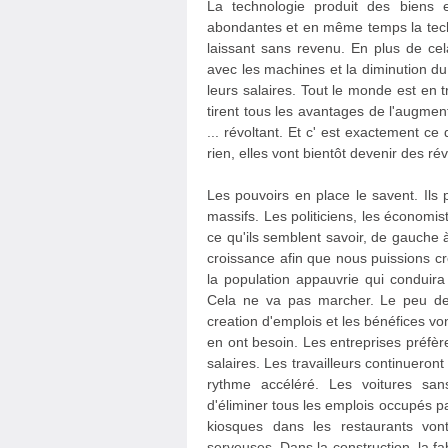
La technologie produit des biens e
abondantes et en même temps la techno
laissant sans revenu. En plus de ce
avec les machines et la diminution du
leurs salaires. Tout le monde est en t
tirent tous les avantages de l'augmen
... révoltant. Et c' est exactement ce
rien, elles vont bientôt devenir des rév
Les pouvoirs en place le savent. Ils
massifs. Les politiciens, les économi
ce qu'ils semblent savoir, de gauche à
croissance afin que nous puissions cr
la population appauvrie qui conduir
Cela ne va pas marcher. Le peu de 
creation d'emplois et les bénéfices v
en ont besoin. Les entreprises préfère
salaires. Les travailleurs continueron
rythme accéléré. Les voitures san
d'éliminer tous les emplois occupés pa
kiosques dans les restaurants von
serveuses. Dans la construction, la fabri