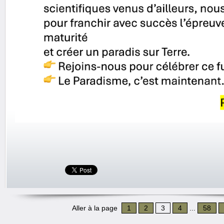
Aller à la page
1
2
3
4
...
58