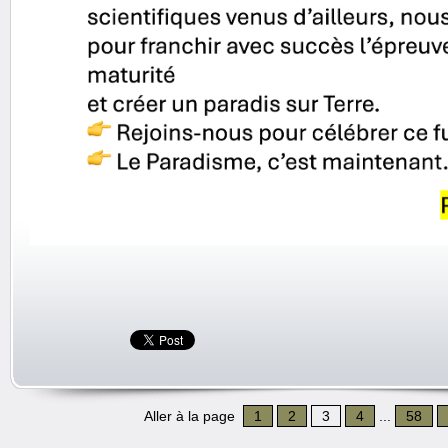
Aller à la page
1
2
3
4
...
58