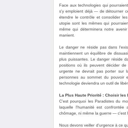
Face aux technologies qui pourraient
s'y emploient déjà — de détourner c
étendre le contrôle et consolider le
utopie sont les mêmes qui pourraient
même qui déterminera notre avenir 
manient.
Le danger ne réside pas dans l'exi
maintiennent un équilibre de dissuas
plus puissantes. Le danger réside da
positions où ils peuvent décider de le
urgente ne devrait pas porter sur l
personnes au sommet du pouvoir et 
technologie deviendra un outil de lib
La Plus Haute Priorité : Choisir le
C'est pourquoi les Paradistes du mo
laquelle l'humanité est confrontée 
chômage, ni même la guerre — c'est la
Nous devons veiller d'urgence à ce q