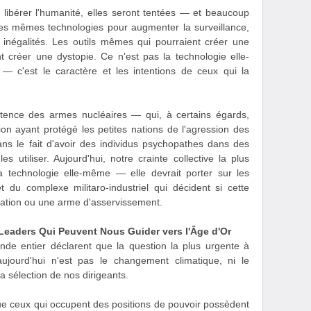
 libérer l'humanité, elles seront tentées — et beaucoup
es mêmes technologies pour augmenter la surveillance,
s inégalités. Les outils mêmes qui pourraient créer une
 créer une dystopie. Ce n'est pas la technologie elle-
— c'est le caractère et les intentions de ceux qui la
stence des armes nucléaires — qui, à certains égards,
ion ayant protégé les petites nations de l'agression des
ns le fait d'avoir des individus psychopathes dans des
s utiliser. Aujourd'hui, notre crainte collective la plus
a technologie elle-même — elle devrait porter sur les
du complexe militaro-industriel qui décident si cette
ération ou une arme d'asservissement.
s Leaders Qui Peuvent Nous Guider vers l'Âge d'Or
nde entier déclarent que la question la plus urgente à
aujourd'hui n'est pas le changement climatique, ni le
 sélection de nos dirigeants.
ue ceux qui occupent des positions de pouvoir possèdent