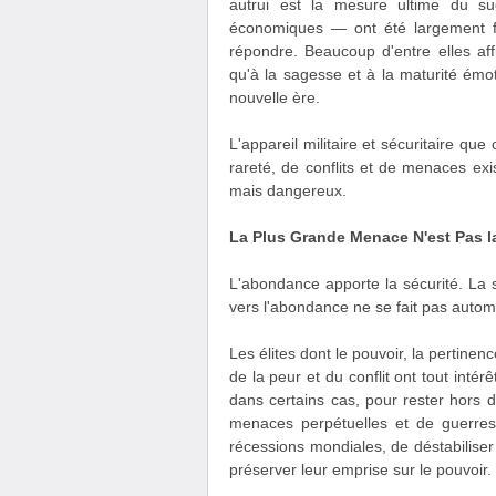
autrui est la mesure ultime du suc
économiques — ont été largement fa
répondre. Beaucoup d'entre elles aff
qu'à la sagesse et à la maturité émo
nouvelle ère.
L'appareil militaire et sécuritaire que
rareté, de conflits et de menaces exis
mais dangereux.
La Plus Grande Menace N'est Pas l
L'abondance apporte la sécurité. La sé
vers l'abondance ne se fait pas automa
Les élites dont le pouvoir, la pertinen
de la peur et du conflit ont tout intér
dans certains cas, pour rester hors 
menaces perpétuelles et de guerres
récessions mondiales, de déstabiliser 
préserver leur emprise sur le pouvoir.