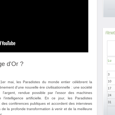
News
Lu
Âge d'Or ?
3
10
r mai, les Paradistes du monde entier célèbrent la
ement d'une nouvelle ère civilisationnelle : une société
17
de l'argent, rendue possible par l'essor des machines
24
 l'intelligence artificielle. En ce jour, les Paradistes
31
 des conférences publiques et accordent des interviews
 de la profonde transformation à venir et de la meilleure
r.