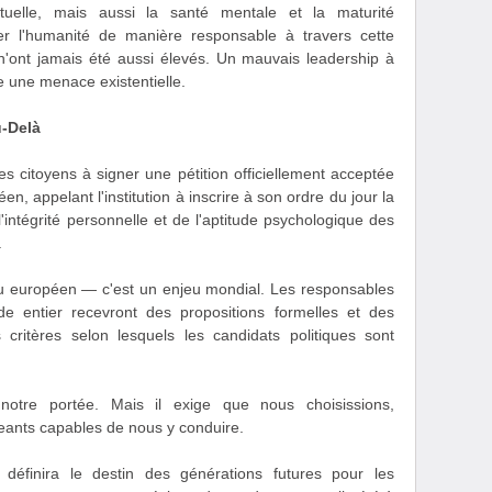
ctuelle, mais aussi la santé mentale et la maturité
er l'humanité de manière responsable à travers cette
x n'ont jamais été aussi élevés. Un mauvais leadership à
tue une menace existentielle.
u-Delà
es citoyens à signer une pétition officiellement acceptée
n, appelant l'institution à inscrire à son ordre du jour la
'intégrité personnelle et de l'aptitude psychologique des
.
eu européen — c'est un enjeu mondial. Les responsables
entier recevront des propositions formelles et des
critères selon lesquels les candidats politiques sont
 notre portée. Mais il exige que nous choisissions,
igeants capables de nous y conduire.
définira le destin des générations futures pour les