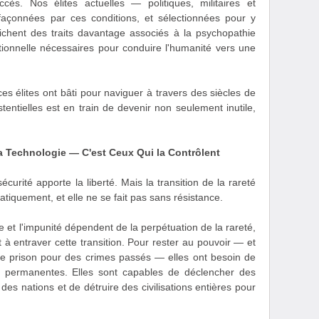
cès. Nos élites actuelles — politiques, militaires et
çonnées par ces conditions, et sélectionnées pour y
ichent des traits davantage associés à la psychopathie
tionnelle nécessaires pour conduire l'humanité vers une
 ces élites ont bâti pour naviguer à travers des siècles de
tentielles est en train de devenir non seulement inutile,
a Technologie — C'est Ceux Qui la Contrôlent
curité apporte la liberté. Mais la transition de la rareté
tiquement, et elle ne se fait pas sans résistance.
ce et l'impunité dépendent de la perpétuation de la rareté,
êt à entraver cette transition. Pour rester au pouvoir — et
de prison pour des crimes passés — elles ont besoin de
 permanentes. Elles sont capables de déclencher des
des nations et de détruire des civilisations entières pour