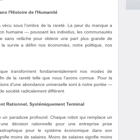
ans l'Histoire de l'Humanité
 a vécu sous l'ombre de la rareté. La peur du manque a
tion humaine — poussant les individus, les communautés
nce sans relâche pour obtenir une part plus grande de
r la survie a défini nos économies, notre politique, nos
robotique transforment fondamentalement nos modes de
fin de la rareté telle que nous l'avons connue. Pour la
ditions d'une abondance universelle sont à notre portée —
 de société radicalement différent.
nt Rationnel, Systémiquement Terminal
elle un paradoxe profound. Chaque robot qui remplace un
 une décision rationnelle pour une entreprise prise
catastrophique pour le système économique dans son
ifie moins de salaires. Moins de salaires signifie moins