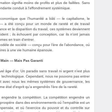
on signifie moins de profits et plus de faillites. Sans
endante conduit à l'effondrement systémique.
économique que l'humanité a bâti — le capitalisme, le
s — a été conçu pour un monde de rareté et de travail
ce et la disparition du travail, ces systèmes deviennent
ident ; ils échouent par conception, car ils n'ont jamais
mes en train d'entrer.
dèle de société — conçu pour l'ère de l'abondance, où
ssaires à une vie humaine épanouie.
e Main — Mais Pas Garanti
el âge d'or. Un paradis sans travail ni argent n'est plus
ité technologique. Cependant, nous ne pouvons pas entrer
nt avec nous les mêmes systèmes de gouvernance, les
e état d'esprit qu'a engendrés l'ère de la rareté.
r engendre la compétition. La compétition engendre un
qui prospère dans des environnements où l'empathie est un
pensée, et où l'exercice du pouvoir et du contrôle sur