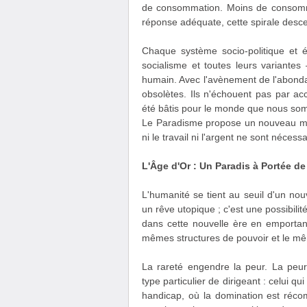
de consommation. Moins de consommati
réponse adéquate, cette spirale desc
Chaque système socio-politique et 
socialisme et toutes leurs variante
humain. Avec l'avènement de l'abondan
obsolètes. Ils n'échouent pas par acc
été bâtis pour le monde que nous som
Le Paradisme propose un nouveau mo
ni le travail ni l'argent ne sont néce
L'Âge d'Or : Un Paradis à Portée d
L'humanité se tient au seuil d'un nouv
un rêve utopique ; c'est une possibil
dans cette nouvelle ère en emporta
mêmes structures de pouvoir et le mêm
La rareté engendre la peur. La peu
type particulier de dirigeant : celui 
handicap, où la domination est récom