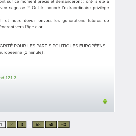
eront sur ce moment précis et demanderont : ont-ils été à
avec sagesse ? Ont-ils honoré l'extraordinaire privilège
éfi et notre devoir envers les générations futures de
èneront vers l'âge d'or.
GRITÉ POUR LES PARTIS POLITIQUES EUROPÉENS
européenne (1 minute) :
end.121.3
1
2
3
...
58
59
60