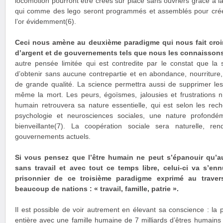
locomotion pourront être crées sur place sans ouvriers grâce à
qui comme des lego seront programmés et assemblés pour crée
l’or évidemment(6).
Ceci nous amène au deuxième paradigme qui nous fait cro
d’argent et de gouvernements tels que nous les connaissons
autre pensée limitée qui est contredite par le constat que la
d’obtenir sans aucune contrepartie et en abondance, nourriture
de grande qualité. La science permettra aussi de supprimer les s
même la mort. Les peurs, égoïsmes, jalousies et frustrations n’a
humain retrouvera sa nature essentielle, qui est selon les rec
psychologie et neurosciences sociales, une nature profond
bienveillante(7). La coopération sociale sera naturelle, re
gouvernements actuels.
Si vous pensez que l’être humain ne peut s’épanouir qu’au
sans travail et avec tout ce temps libre, celui-ci va s’en
prisonnier de ce troisième paradigme exprimé au travers
beaucoup de nations : « travail, famille, patrie ».
Il est possible de voir autrement en élevant sa conscience : la pa
entière avec une famille humaine de 7 milliards d’êtres humains o