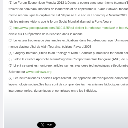
(1) Le Forum Economique Mondial 2012 à Davos a ouvert avec pour thème étonnant"L
trouver de nouveaux modèles de leadership et de capitalisme ». Klaus Schwab, fondat
même reconnu que le capitalisme est "dépassé ! Le Forum Economique Mondial 2012 à 
fois les mêmes visions que le forum Social Mondial alternatif à Porto Alegre.
(2)
http://www.geopopulation.com/20101125/qui-detient-la-richesse-mondiale/
et
http:/
article sur La répartition de la richesse dans le monde.
(3) Le lecteur trouvera de plus amples explications dans l’excellent ouvrage :Un nou
monde d'aujourd'hui de Alain Touraine, éditions Fayard 2005
(4) Gregory Bateson ,Steps to an Ecology of Mind, Chandler publications for health sc
(5) Selon la célèbre Approche NeuroCognitive Comportementale française (ANC) de J
(6) Lire à ce sujet les nombreux articles sur les avancées technologiques sélectionnés
Science sur
www.raelnews.org
(7) Les neurosciences sociales représentent une approche interdisciplinaire comprenan
lapsychologie sociale.Ses buts sont de comprendre les mécanismes biologiques qui so
interpersonnelles, dynamiques et complexes entre les individus.