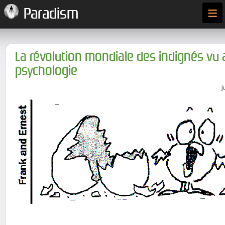
≡
Paradism
La révolution mondiale des indignés vu a
psychologie
j