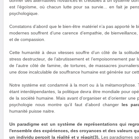
donner des alternatives novatrices et crédibles à un système do
est l’égoïsme, où chacun lutte pour sa survie... en fait je pen
psychologique.
Constatons d’abord que le bien-être matériel n’a pas apporté le b
modernes souffrent d’une carence d’empathie, de bienveillance, 
et de compassion.
Cette humanité à deux vitesses souffre d’un côté de la solitud
stress destructeur, de l’abrutissement et l’empoisonnement par la
de l’autre côté de famine, de tortures, de massacres journalier
une dose incalculable de souffrance humaine est générée sur cett
Notre système est condamné à la mort ou à la métamorphose. To
étant interdépendantes, la politique devra être mondiale pour o
de la société humaine. Mais avant d’organiser et d’orienter une 
psychologie nous montre qu’il faut d’abord changer
les par
humanité puisse naitre.
Un paradigme est un système de représentations qui reg
l'ensemble des expériences, des croyances et des valeurs qu
un individu perçoit la réalité et y réagit(3).
Les paradigmes son