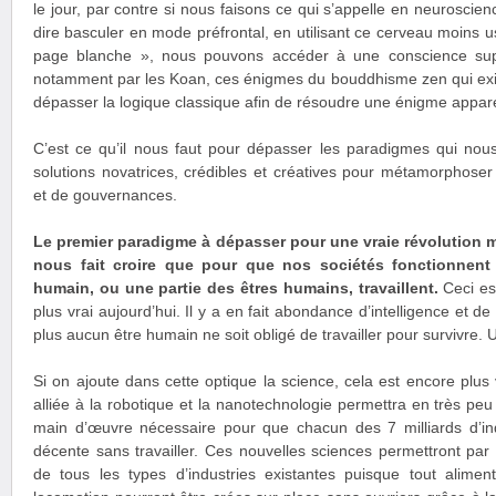
le jour, par contre si nous faisons ce qui s’appelle en neuroscien
dire basculer en mode préfrontal, en utilisant ce cerveau moins usi
page blanche », nous pouvons accéder à une conscience supér
notamment par les Koan, ces énigmes du bouddhisme zen qui exi
dépasser la logique classique afin de résoudre une énigme appa
C’est ce qu’il nous faut pour dépasser les paradigmes qui no
solutions novatrices, crédibles et créatives pour métamorphos
et de gouvernances.
Le premier paradigme à dépasser pour une vraie révolution m
nous fait croire que pour que nos sociétés fonctionnent i
humain, ou une partie des êtres humains, travaillent.
Ceci est
plus vrai aujourd’hui. Il y a en fait abondance d’intelligence et d
plus aucun être humain ne soit obligé de travailler pour survivre. U
Si on ajoute dans cette optique la science, cela est encore plus vrai
alliée à la robotique et la nanotechnologie permettra en très peu
main d’œuvre nécessaire pour que chacun des 7 milliards d’ind
décente sans travailler. Ces nouvelles sciences permettront par 
de tous les types d’industries existantes puisque tout alime