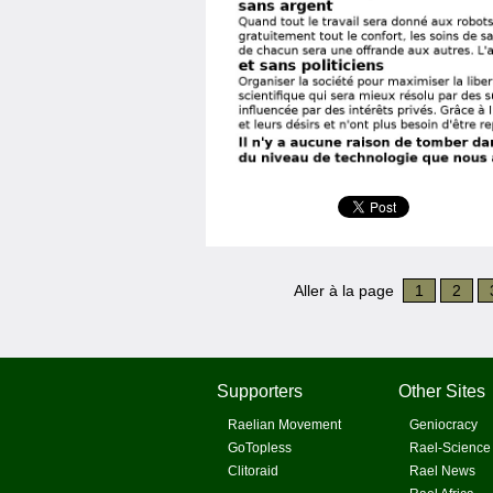
Aller à la page
1
2
Supporters
Other Sites
Raelian Movement
Geniocracy
GoTopless
Rael-Science
Clitoraid
Rael News