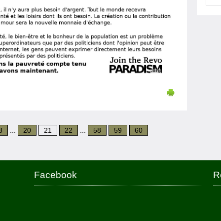
3
...
20
21
22
...
58
59
60
Facebook
R