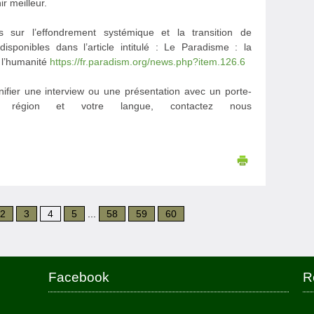
r meilleur.
s sur l’effondrement systémique et la transition de
isponibles dans l’article intitulé : Le Paradisme : la
e l’humanité
https://fr.paradism.org/news.php?item.126.6
nifier une interview ou une présentation avec un porte-
e région et votre langue, contactez nous
2
3
4
5
...
58
59
60
Facebook
R