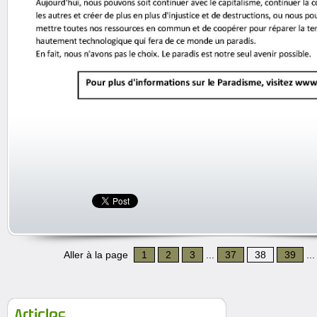
Aller à la page
1
2
3
...
37
38
39
..
Articles