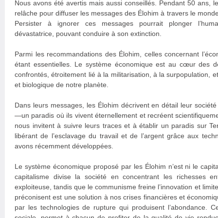
Nous avons été avertis mais aussi conseillés. Pendant 50 ans, le
relâche pour diffuser les messages des Élohim à travers le monde
Persister à ignorer ces messages pourrait plonger l’hum
dévastatrice, pouvant conduire à son extinction.
Parmi les recommandations des Élohim, celles concernant l’éc
étant essentielles. Le système économique est au cœur des 
confrontés, étroitement lié à la militarisation, à la surpopulation,
et biologique de notre planète.
Dans leurs messages, les Élohim décrivent en détail leur socié
—un paradis où ils vivent éternellement et recréent scientifiqueme
nous invitent à suivre leurs traces et à établir un paradis sur 
libérant de l’esclavage du travail et de l’argent grâce aux te
avons récemment développées.
Le système économique proposé par les Élohim n’est ni le capit
capitalisme divise la société en concentrant les richesses e
exploiteuse, tandis que le communisme freine l’innovation et limite
préconisent est une solution à nos crises financières et économiq
par les technologies de rupture qui produisent l’abondance. Ce
sociale, permet à chacun de profiter de la qualité de vie rendue