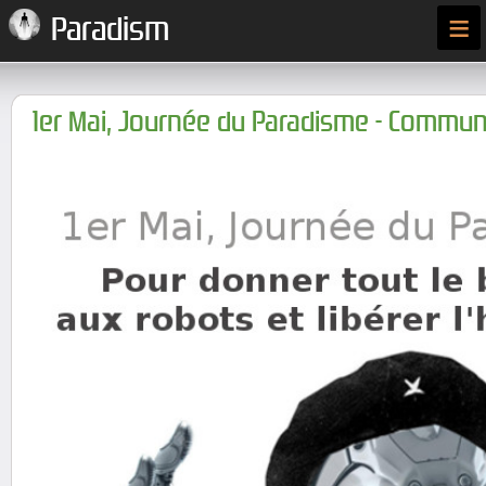
≡
Paradism
1er Mai, Journée du Paradisme - Commun