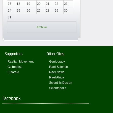
17
18
19
20
21
22
23
24
25
26
27
28
29
30
31
Archive
Supporters
Other Sites
Raelian Movement
Geniocracy
GoTopless
Rael-Science
Clitoraid
Rael News
Rael Africa
Scientific Design
Scientopolis
Facebook