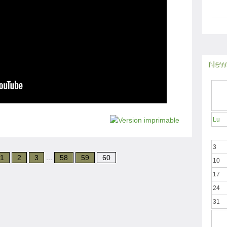
News
Lu
3
1
2
3
...
58
59
60
10
17
24
31