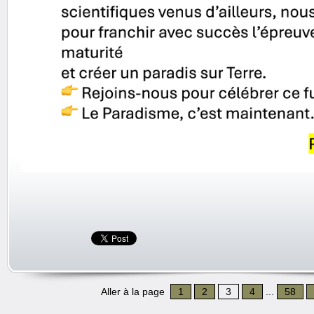
Aller à la page
1
2
3
4
...
58