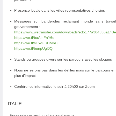
Présence locale dans les villes représentatives choisies
Messages sur banderoles réclamant monde sans travail
gouvernement :
https://www.wetransfer.com/downloads/ed5177a384536a14
https://we.tl/baAIhFnY6e
https://we.tl/s15vGUCMbC
https://we.tl/bunpUgl0Qi
Stands ou groupes divers sur les parcours avec les slogans
Nous ne serons pas dans les défilés mais sur le parcours en 
plus d’impact.
Conférence informative le soir à 20h00 sur Zoom
ITALIE
. Press release sent to all national media