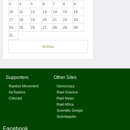
3
4
5
6
7
8
9
10
11
12
13
14
15
16
17
18
19
20
21
22
23
24
25
26
27
28
29
30
31
Archive
Supporters
Other Sites
Raelian Movement
Geniocracy
GoTopless
Rael-Science
Clitoraid
Rael News
Rael Africa
Scientific Design
Scientopolis
Facebook