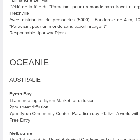
* Dimanche 1er Mai:
Défilé de la fête du "Paradism: pour un monde sans travail ni ar
Treichville
Avec: distribution de prospectus (5000) ; Banderole de 4 m; 100
"Paradism: pour un monde sans travail ni argent"
Responsable: Ipouwa/ Djoss
OCEANIE
AUSTRALIE
Byron Bay:
11am meeting at Byron Market for diffusion
2pm street diffusion
7pm Byron Community Center- Paradism day:~Talk~ "A world with
Free Entry
Melbourne
May 1st around the Royal Botanical Gardens and yet to confirm a 