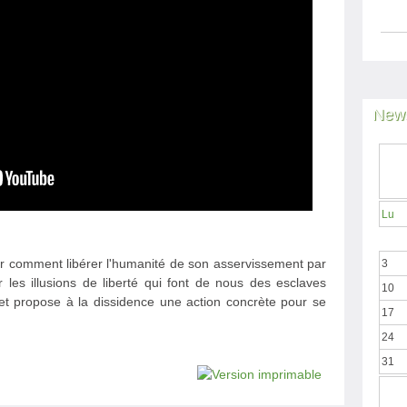
News
Lu
r comment libérer l'humanité de son asservissement par
3
ur les illusions de liberté qui font de nous des esclaves
10
t propose à la dissidence une action concrète pour se
17
24
31