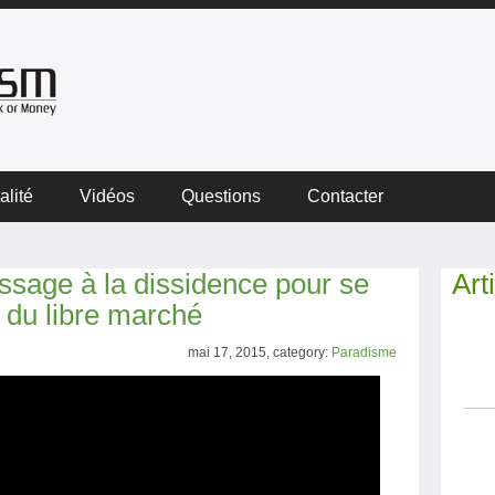
alité
Vidéos
Questions
Contacter
ssage à la dissidence pour se
Art
e du libre marché
mai 17, 2015, category:
Paradisme