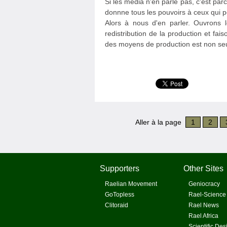
Si les média n'en parle pas, c'est pa
donnne tous les pouvoirs à ceux qui p
Alors à nous d'en parler. Ouvrons 
redistribution de la production et f
des moyens de production est non seu
Aller à la page
1
2
Supporters
Other Sites
Raelian Movement
Geniocracy
GoTopless
Rael-Science
Clitoraid
Rael News
Rael Africa
Scientific Des