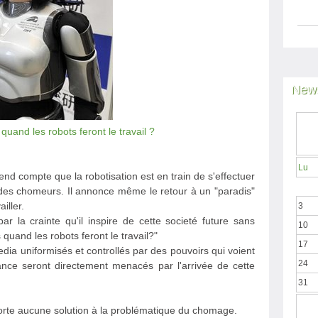
News
uand les robots feront le travail ?
Lu
 rend compte que la robotisation est en train de s'effectuer
 des chomeurs. Il annonce même le retour à un "paradis"
iller.
3
ar la crainte qu'il inspire de cette societé future sans
10
quand les robots feront le travail?"
17
dia uniformisés et controllés par des pouvoirs qui voient
24
sance seront directement menacés par l'arrivée de cette
31
porte aucune solution à la problématique du chomage.