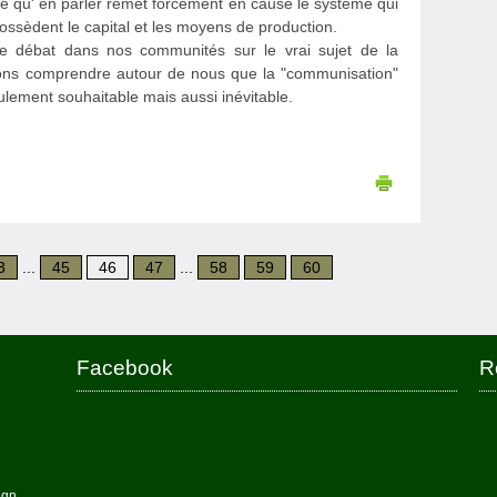
rce qu' en parler remet forcément en cause le système qui
ossèdent le capital et les moyens de production.
le débat dans nos communités sur le vrai sujet de la
aisons comprendre autour de nous que la "communisation"
lement souhaitable mais aussi inévitable.
3
...
45
46
47
...
58
59
60
Facebook
R
ign