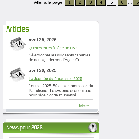
Aller à la page
1
2
3
4
5
6
...
5
Articles
avril 29, 2026
Quelles élites à l'âge de l'IA?
Sélectionner les dirigeants capables
de nous guider vers l'Âge d'Or
avril 30, 2025
La Journée du Paradisme 2025
1er mai 2025, 50 ans de promotion du
Paradisme : Le système économique
pour l'âge d'or de l'humanité.
More...
News pour 2026