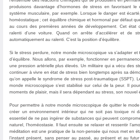
l’ensemble des réactions chimiques qui se produisent en perman
produisons davantage d’hormones de stress en favorisant le 
système musculaire, par exemple. Lorsque le danger est écarté,
homéostatique ; cet équilibre chimique et hormonal par défaut que 
au cours des premières années de développement. Cet état c
ralenti d’une voiture. Quand on arrête d’accélérer et de str
automatiquement au ralenti. C’est la position d’équilibre.
Si le stress perdure, notre monde microscopique va s’adapter et 
d’équilibre. Nous allons, par exemple, fonctionner en permanence
une pression artérielle plus élevés. Un militaire qui a vécu des s
continuer à vivre en état de stress bien longtemps après sa démobi
qu’on appelle le syndrome de stress post-traumatique (SSPT). L
monde microscopique s’est stabilisé sur celui de la peur. Il pou
moments de plaisir, mais il sera dépendant au stress, son nouvel ét
Pour permettre à notre monde microscopique de quitter le mode op
créer un environnement intérieur qui ne soit pas toxique ni da
essentiel de ne pas ingérer de substances qui peuvent compromet
naturel, l’homéostasie. Il faut ensuite se relaxer et ressentir l’
méditation est une pratique de la non-pensée qui nous met en éta
l’instant présent, sans penser au passé, au présent et au futu