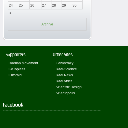
24
25
26
27
28
29
30
31
Archive
Supporters
Other Sites
Raelian Movement
Geniocracy
GoTopless
Rael-Science
Clitoraid
Rael News
Rael Africa
Scientific Design
Scientopolis
Facebook