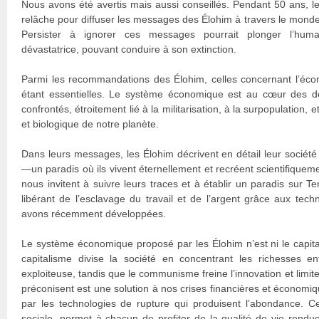
Nous avons été avertis mais aussi conseillés. Pendant 50 ans, le
relâche pour diffuser les messages des Élohim à travers le monde
Persister à ignorer ces messages pourrait plonger l’hum
dévastatrice, pouvant conduire à son extinction.
Parmi les recommandations des Élohim, celles concernant l’éc
étant essentielles. Le système économique est au cœur des 
confrontés, étroitement lié à la militarisation, à la surpopulation,
et biologique de notre planète.
Dans leurs messages, les Élohim décrivent en détail leur socié
—un paradis où ils vivent éternellement et recréent scientifiqueme
nous invitent à suivre leurs traces et à établir un paradis sur 
libérant de l’esclavage du travail et de l’argent grâce aux te
avons récemment développées.
Le système économique proposé par les Élohim n’est ni le capit
capitalisme divise la société en concentrant les richesses e
exploiteuse, tandis que le communisme freine l’innovation et limite
préconisent est une solution à nos crises financières et économiq
par les technologies de rupture qui produisent l’abondance. Ce
sociale, permet à chacun de profiter de la qualité de vie rendue