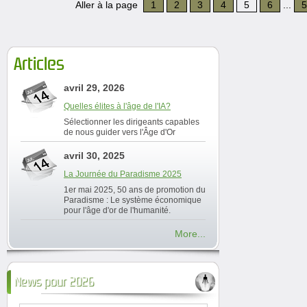
Aller à la page
1
2
3
4
5
6
...
5
Articles
avril 29, 2026
Quelles élites à l'âge de l'IA?
Sélectionner les dirigeants capables
de nous guider vers l'Âge d'Or
avril 30, 2025
La Journée du Paradisme 2025
1er mai 2025, 50 ans de promotion du
Paradisme : Le système économique
pour l'âge d'or de l'humanité.
More...
News pour 2026