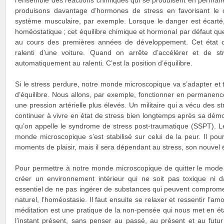
l’ensemble des réactions chimiques qui se produisent en perman
produisons davantage d’hormones de stress en favorisant le 
système musculaire, par exemple. Lorsque le danger est écarté,
homéostatique ; cet équilibre chimique et hormonal par défaut que 
au cours des premières années de développement. Cet état c
ralenti d’une voiture. Quand on arrête d’accélérer et de str
automatiquement au ralenti. C’est la position d’équilibre.
Si le stress perdure, notre monde microscopique va s’adapter et 
d’équilibre. Nous allons, par exemple, fonctionner en permanence
une pression artérielle plus élevés. Un militaire qui a vécu des s
continuer à vivre en état de stress bien longtemps après sa démobi
qu’on appelle le syndrome de stress post-traumatique (SSPT). L
monde microscopique s’est stabilisé sur celui de la peur. Il pou
moments de plaisir, mais il sera dépendant au stress, son nouvel ét
Pour permettre à notre monde microscopique de quitter le mode op
créer un environnement intérieur qui ne soit pas toxique ni da
essentiel de ne pas ingérer de substances qui peuvent compromet
naturel, l’homéostasie. Il faut ensuite se relaxer et ressentir l’
méditation est une pratique de la non-pensée qui nous met en éta
l’instant présent, sans penser au passé, au présent et au futu