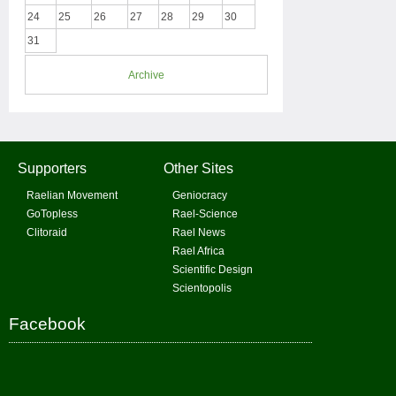
24
25
26
27
28
29
30
31
Archive
Supporters
Other Sites
Raelian Movement
Geniocracy
GoTopless
Rael-Science
Clitoraid
Rael News
Rael Africa
Scientific Design
Scientopolis
Facebook