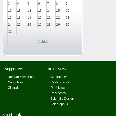
3
4
5
6
7
8
9
10
11
12
13
14
15
16
17
18
19
20
21
22
23
24
25
26
27
28
29
30
31
Archive
Supporters
Other Sites
Raelian Movement
Geniocracy
GoTopless
Rael-Science
Clitoraid
Rael News
Rael Africa
Scientific Design
Scientopolis
Facebook