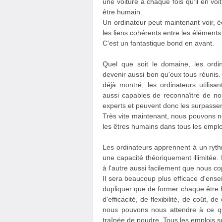
une voiture à chaque fois qu'il en vo
être humain.
Un ordinateur peut maintenant voir, éc
les liens cohérents entre les éléments d
C'est un fantastique bond en avant.
Quel que soit le domaine, les ordi
devenir aussi bon qu'eux tous réunis
déjà montré, les ordinateurs utilisa
aussi capables de reconnaître de nou
experts et peuvent donc les surpasser
Très vite maintenant, nous pouvons n
les êtres humains dans tous les emploi
Les ordinateurs apprennent à un ryt
une capacité théoriquement illimitée
à l'autre aussi facilement que nous co
Il sera beaucoup plus efficace d'ense
dupliquer que de former chaque être h
d'efficacité, de flexibilité, de coût, d
nous pouvons nous attendre à ce q
traînée de poudre. Tous les emplois 