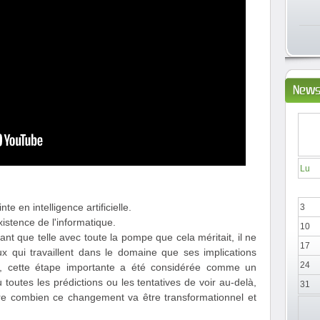
News
Lu
te en intelligence artificielle.
3
xistence de l'informatique.
10
nt que telle avec toute la pompe que cela méritait, il ne
17
ux qui travaillent dans le domaine que ses implications
24
s, cette étape importante a été considérée comme un
outes les prédictions ou les tentatives de voir au-delà,
31
ire combien ce changement va être transformationnel et