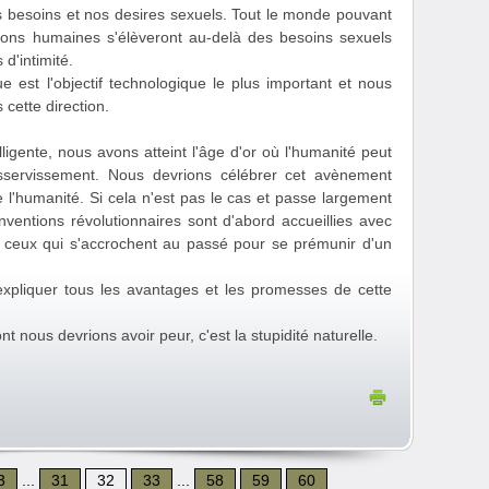
 besoins et nos desires sexuels. Tout le monde pouvant
lations humaines s'élèveront au-delà des besoins sexuels
d'intimité.
e est l'objectif technologique le plus important et nous
cette direction.
ligente, nous avons atteint l'âge d'or où l'humanité peut
asservissement. Nous devrions célébrer cet avènement
l'humanité. Si cela n'est pas le cas et passe largement
nventions révolutionnaires sont d'abord accueillies avec
t ceux qui s'accrochent au passé pour se prémunir d'un
expliquer tous les avantages et les promesses de cette
dont nous devrions avoir peur, c'est la stupidité naturelle.
3
...
31
32
33
...
58
59
60