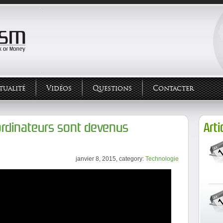
tualité
Vidéos
Questions
Contacter
ordinateurs sont devenus
Arti
janvier 8, 2015, category:
Technologie