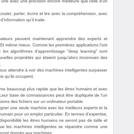
it une avec une précision encore meilleure que celle d'un
outer, parler, écrire et lire avec la compréhension, avec
'information qu'il traite.
nateurs peuvent maintenant apprendre des experts et
. Et même mieux. Comme les premières applications l'ont
nt les algorithmes d'apprentissage "deep learning" sont
velles propriétés qui étaient jusqu'alors inconnues des
.
ous attendre à voir des machines intelligentes surpasser
s qu'ils occupent.
hme beaucoup plus rapide que les êtres humains et avec
. Leur base de connaissances peut être dupliquée de l'un
pions des fichiers sur un ordinateur portable.
igner une seule machine avec les meilleurs experts et la
umain pour un emploi particulier. En termes d'expertise,
e disponibilité les êtres humains ne seront pas de taille et
ue les machines intelligentes se répandre comme une
seront donnés aux machines.