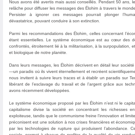
Nous avons été avertis mais aussi conseillés. Pendant 50 ans, le
relâche pour diffuser les messages des Élohim à travers le monde
Persister à ignorer ces messages pourrait plonger l’hum
dévastatrice, pouvant conduire à son extinction.
Parmi les recommandations des Élohim, celles concernant l’éc
étant essentielles. Le système économique est au cœur des 
confrontés, étroitement lié à la militarisation, à la surpopulation,
et biologique de notre planète.
Dans leurs messages, les Élohim décrivent en détail leur socié
—un paradis où ils vivent éternellement et recréent scientifiqueme
nous invitent à suivre leurs traces et à établir un paradis sur 
libérant de l’esclavage du travail et de l’argent grâce aux te
avons récemment développées.
Le système économique proposé par les Élohim n’est ni le capit
capitalisme divise la société en concentrant les richesses e
exploiteuse, tandis que le communisme freine l’innovation et limite
préconisent est une solution à nos crises financières et économiq
par les technologies de rupture qui produisent l’abondance. Ce
sociale, permet à chacun de profiter de la qualité de vie rendue