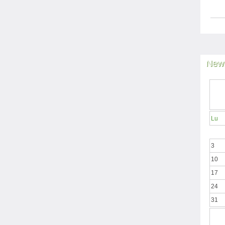
News
Lu
3
10
17
24
31