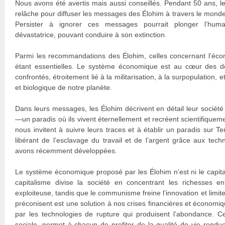
Nous avons été avertis mais aussi conseillés. Pendant 50 ans, le
relâche pour diffuser les messages des Élohim à travers le monde
Persister à ignorer ces messages pourrait plonger l’hum
dévastatrice, pouvant conduire à son extinction.
Parmi les recommandations des Élohim, celles concernant l’éc
étant essentielles. Le système économique est au cœur des 
confrontés, étroitement lié à la militarisation, à la surpopulation,
et biologique de notre planète.
Dans leurs messages, les Élohim décrivent en détail leur socié
—un paradis où ils vivent éternellement et recréent scientifiqueme
nous invitent à suivre leurs traces et à établir un paradis sur 
libérant de l’esclavage du travail et de l’argent grâce aux te
avons récemment développées.
Le système économique proposé par les Élohim n’est ni le capit
capitalisme divise la société en concentrant les richesses e
exploiteuse, tandis que le communisme freine l’innovation et limite
préconisent est une solution à nos crises financières et économiq
par les technologies de rupture qui produisent l’abondance. Ce
sociale, permet à chacun de profiter de la qualité de vie rendue