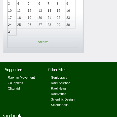
3
4
5
6
7
8
9
10
11
12
13
14
15
16
17
18
19
20
21
22
23
24
25
26
27
28
29
30
31
Archive
Supporters
Other Sites
Raelian Movement
Geniocracy
GoTopless
Rael-Science
Clitoraid
Rael News
Rael Africa
Scientific Design
Scientopolis
Facebook