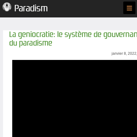
≡
Paradism
La geniocratie: le système de gouvernan
du paradisme
janvier 8, 2022