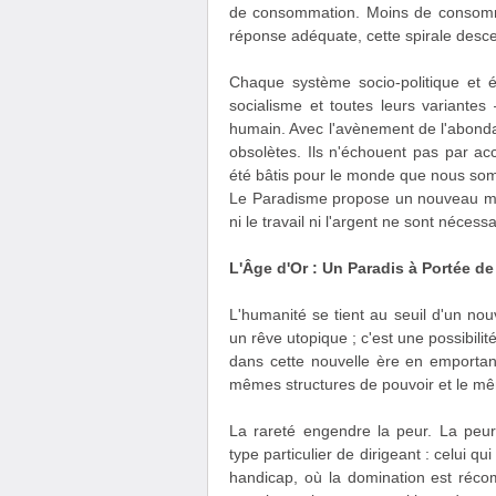
de consommation. Moins de consommati
réponse adéquate, cette spirale desc
Chaque système socio-politique et 
socialisme et toutes leurs variante
humain. Avec l'avènement de l'abondan
obsolètes. Ils n'échouent pas par acc
été bâtis pour le monde que nous som
Le Paradisme propose un nouveau mo
ni le travail ni l'argent ne sont néce
L'Âge d'Or : Un Paradis à Portée d
L'humanité se tient au seuil d'un nouv
un rêve utopique ; c'est une possibil
dans cette nouvelle ère en emporta
mêmes structures de pouvoir et le mêm
La rareté engendre la peur. La peu
type particulier de dirigeant : celui 
handicap, où la domination est récom