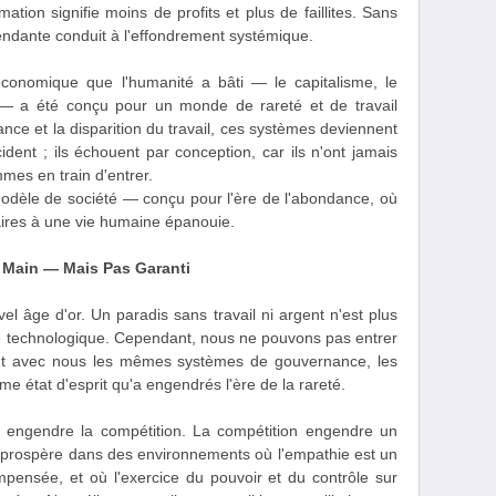
on signifie moins de profits et plus de faillites. Sans
endante conduit à l'effondrement systémique.
économique que l'humanité a bâti — le capitalisme, le
s — a été conçu pour un monde de rareté et de travail
ce et la disparition du travail, ces systèmes deviennent
ident ; ils échouent par conception, car ils n'ont jamais
mes en train d'entrer.
dèle de société — conçu pour l'ère de l'abondance, où
ssaires à une vie humaine épanouie.
e Main — Mais Pas Garanti
el âge d'or. Un paradis sans travail ni argent n'est plus
ité technologique. Cependant, nous ne pouvons pas entrer
nt avec nous les mêmes systèmes de gouvernance, les
e état d'esprit qu'a engendrés l'ère de la rareté.
r engendre la compétition. La compétition engendre un
qui prospère dans des environnements où l'empathie est un
pensée, et où l'exercice du pouvoir et du contrôle sur