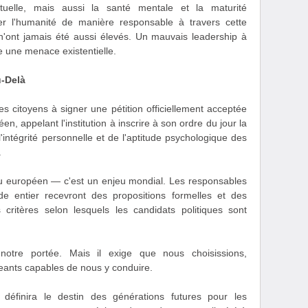
ctuelle, mais aussi la santé mentale et la maturité
er l'humanité de manière responsable à travers cette
x n'ont jamais été aussi élevés. Un mauvais leadership à
tue une menace existentielle.
u-Delà
es citoyens à signer une pétition officiellement acceptée
n, appelant l'institution à inscrire à son ordre du jour la
'intégrité personnelle et de l'aptitude psychologique des
.
eu européen — c'est un enjeu mondial. Les responsables
entier recevront des propositions formelles et des
critères selon lesquels les candidats politiques sont
 notre portée. Mais il exige que nous choisissions,
igeants capables de nous y conduire.
définira le destin des générations futures pour les