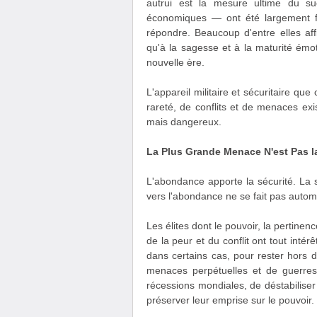
autrui est la mesure ultime du suc
économiques — ont été largement fa
répondre. Beaucoup d'entre elles aff
qu'à la sagesse et à la maturité émo
nouvelle ère.
L'appareil militaire et sécuritaire que
rareté, de conflits et de menaces exis
mais dangereux.
La Plus Grande Menace N'est Pas l
L'abondance apporte la sécurité. La sé
vers l'abondance ne se fait pas automa
Les élites dont le pouvoir, la pertinen
de la peur et du conflit ont tout intér
dans certains cas, pour rester hors 
menaces perpétuelles et de guerres
récessions mondiales, de déstabiliser 
préserver leur emprise sur le pouvoir.