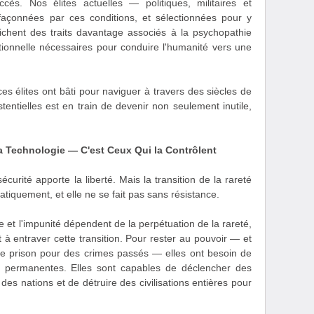
cès. Nos élites actuelles — politiques, militaires et
çonnées par ces conditions, et sélectionnées pour y
ichent des traits davantage associés à la psychopathie
tionnelle nécessaires pour conduire l'humanité vers une
 ces élites ont bâti pour naviguer à travers des siècles de
tentielles est en train de devenir non seulement inutile,
a Technologie — C'est Ceux Qui la Contrôlent
curité apporte la liberté. Mais la transition de la rareté
tiquement, et elle ne se fait pas sans résistance.
ce et l'impunité dépendent de la perpétuation de la rareté,
êt à entraver cette transition. Pour rester au pouvoir — et
de prison pour des crimes passés — elles ont besoin de
 permanentes. Elles sont capables de déclencher des
des nations et de détruire des civilisations entières pour