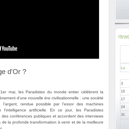
News
Lu
Âge d'Or ?
3
10
r mai, les Paradistes du monde entier célèbrent la
ement d'une nouvelle ère civilisationnelle : une société
17
de l'argent, rendue possible par l'essor des machines
24
 l'intelligence artificielle. En ce jour, les Paradistes
31
 des conférences publiques et accordent des interviews
 de la profonde transformation à venir et de la meilleure
r.