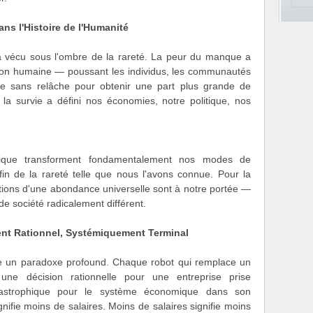
ans l'Histoire de l'Humanité
 a vécu sous l'ombre de la rareté. La peur du manque a
tion humaine — poussant les individus, les communautés
nce sans relâche pour obtenir une part plus grande de
r la survie a défini nos économies, notre politique, nos
robotique transforment fondamentalement nos modes de
fin de la rareté telle que nous l'avons connue. Pour la
ditions d'une abondance universelle sont à notre portée —
 de société radicalement différent.
nt Rationnel, Systémiquement Terminal
elle un paradoxe profound. Chaque robot qui remplace un
 une décision rationnelle pour une entreprise prise
catastrophique pour le système économique dans son
ifie moins de salaires. Moins de salaires signifie moins