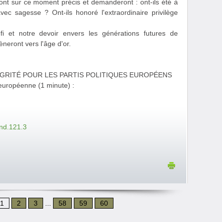
eront sur ce moment précis et demanderont : ont-ils été à
avec sagesse ? Ont-ils honoré l'extraordinaire privilège
éfi et notre devoir envers les générations futures de
èneront vers l'âge d'or.
GRITÉ POUR LES PARTIS POLITIQUES EUROPÉENS
européenne (1 minute) :
end.121.3
1
2
3
...
58
59
60