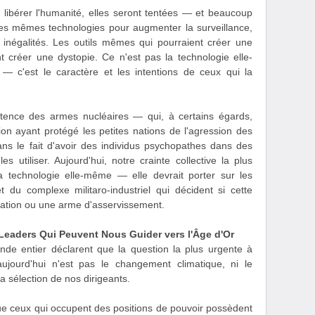
 libérer l'humanité, elles seront tentées — et beaucoup
es mêmes technologies pour augmenter la surveillance,
s inégalités. Les outils mêmes qui pourraient créer une
 créer une dystopie. Ce n'est pas la technologie elle-
— c'est le caractère et les intentions de ceux qui la
stence des armes nucléaires — qui, à certains égards,
ion ayant protégé les petites nations de l'agression des
ns le fait d'avoir des individus psychopathes dans des
s utiliser. Aujourd'hui, notre crainte collective la plus
a technologie elle-même — elle devrait porter sur les
du complexe militaro-industriel qui décident si cette
ération ou une arme d'asservissement.
s Leaders Qui Peuvent Nous Guider vers l'Âge d'Or
nde entier déclarent que la question la plus urgente à
aujourd'hui n'est pas le changement climatique, ni le
 sélection de nos dirigeants.
ue ceux qui occupent des positions de pouvoir possèdent