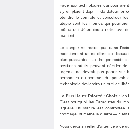
Face aux technologies qui pourraient
s'y emploient déjà — de détourner c
étendre le contrôle et consolider le
utopie sont les mêmes qui pourraient
même qui déterminera notre avenir 
manient.
Le danger ne réside pas dans l'exi
maintiennent un équilibre de dissuas
plus puissantes. Le danger réside da
positions où ils peuvent décider de le
urgente ne devrait pas porter sur l
personnes au sommet du pouvoir et 
technologie deviendra un outil de lib
La Plus Haute Priorité : Choisir le
C'est pourquoi les Paradistes du mo
laquelle l'humanité est confrontée 
chômage, ni même la guerre — c'est la
Nous devons veiller d'urgence à ce q