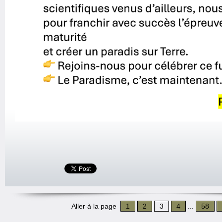
Aller à la page
1
2
3
4
...
58