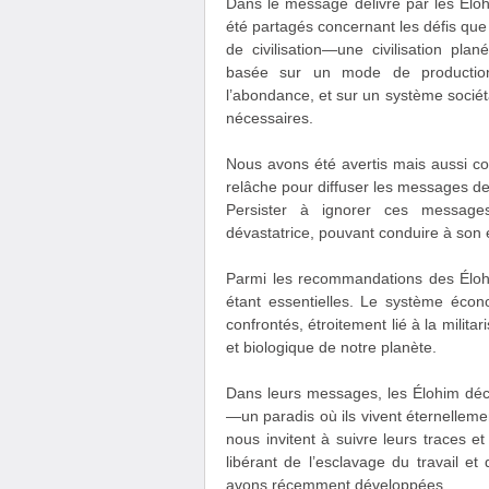
Dans le message délivré par les Élo
été partagés concernant les défis que
de civilisation—une civilisation plané
basée sur un mode de production 
l’abondance, et sur un système sociéta
nécessaires.
Nous avons été avertis mais aussi con
relâche pour diffuser les messages de
Persister à ignorer ces messages
dévastatrice, pouvant conduire à son e
Parmi les recommandations des Éloh
étant essentielles. Le système éc
confrontés, étroitement lié à la milita
et biologique de notre planète.
Dans leurs messages, les Élohim décr
—un paradis où ils vivent éternellemen
nous invitent à suivre leurs traces e
libérant de l’esclavage du travail e
avons récemment développées.