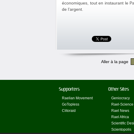
économiques, tout en instaurant le Pa
de l’argent.
Aller à la page
Supporters
Other Sites
Raelian Movement
Geniocracy
GoTopless
Rael-Science
Clitoraid
Rael News
Rael Africa
Scientific Des
Scientopolis