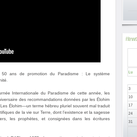
News
Lu
s 50 ans de promotion du Paradisme : Le système
ité.
3
urnée Internationale du Paradisme de cette année, les
10
versaire des recommandations données par les Élohim
17
r. Les Élohim—un terme hébreu pluriel souvent mal traduit
ifiques de la vie sur Terre, dont l’existence et la sagesse
24
rs, les prophètes, et consignées dans les écritures
31