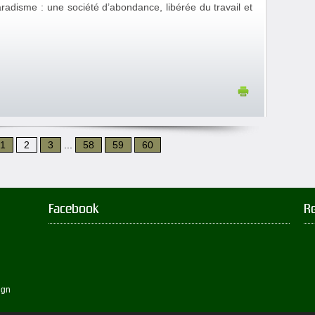
radisme : une société d’abondance, libérée du travail et
1
2
3
...
58
59
60
Facebook
R
ign