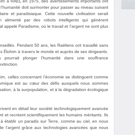
him à RAEL en 1975, des avertissements importants ont
 l’humanité doit surmonter pour passer au niveau suivant
taire et paradisiaque. Cette nouvelle civilisation serait
alimenté par des robots intelligents qui génèrent
l appelé Paradisme, où le travail et l’argent ne sont plus
seillés. Pendant 50 ans, les Raëliens ont travaillé sans
s Élohim à travers le monde et auprès de ses dirigeants.
 pourrait plonger l’humanité dans une souffrance
xtinction.
im, celles concernant l’économie se distinguent comme
onomique est au cœur des défis auxquels nous sommes
risation, à la surpopulation, et à la dégradation écologique
ivent en détail leur société technologiquement avancée
t et recréent scientifiquement les humains méritants. Ils
t à établir un paradis sur Terre, comme au ciel, en nous
t de l’argent grâce aux technologies avancées que nous