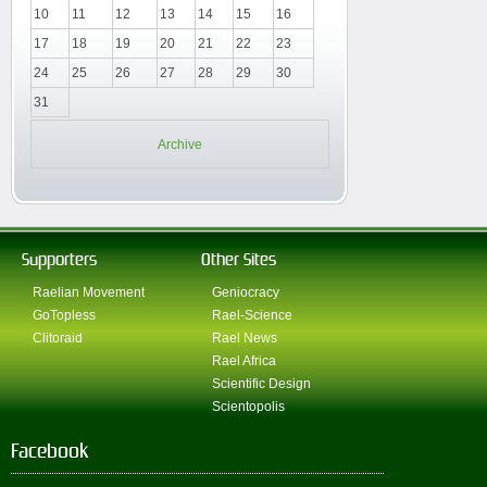
10
11
12
13
14
15
16
17
18
19
20
21
22
23
24
25
26
27
28
29
30
31
Archive
Supporters
Other Sites
Raelian Movement
Geniocracy
GoTopless
Rael-Science
Clitoraid
Rael News
Rael Africa
Scientific Design
Scientopolis
Facebook