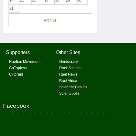
24
25
26
27
28
29
30
31
Archive
Supporters
Other Sites
Raelian Movement
Geniocracy
GoTopless
Rael-Science
Clitoraid
Rael News
Rael Africa
Scientific Design
Scientopolis
Facebook