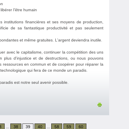
on
libérer l'être humain
institutions financières et ses moyens de production,
ficie de sa fantastique productivité et pas seulement
bondantes et même gratuites. L'argent deviendra inutile.
uer avec le capitalisme, continuer la compétition des uns
n plus d'injustice et de destructions, ou nous pouvons
nos ressources en commun et de coopérer pour réparer la
t technologique qui fera de ce monde un paradis.
paradis est notre seul avenir possible.
3
...
38
39
40
...
58
59
60