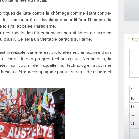
ion de la fête du travail.
litiques de lutte contre le chômage comme étant contre-
ie doit continuer à se développer pour libérer l’homme du
de loisirs, appelée Paradisme.
r des robots, les êtres humains seront libres de faire ce
News
du plaisir. Ce sera un véritable paradis sur terre.
 est inévitable car elle est profondément enracinée dans
s le cadre de son progrès technologique. Néanmoins, la
ciété, au cours de laquelle la technologie supprime
 besoin d'être accompagnée par un surcroit de misère et
Lu
3
10
17
24
31