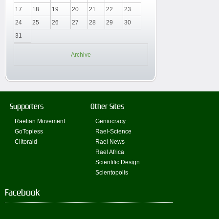
17
18
19
20
21
22
23
24
25
26
27
28
29
30
31
Archive
Supporters
Other Sites
Raelian Movement
Geniocracy
GoTopless
Rael-Science
Clitoraid
Rael News
Rael Africa
Scientific Design
Scientopolis
Facebook