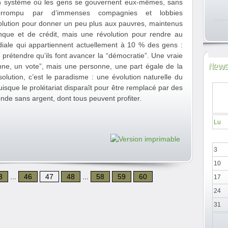
r un système où les gens se gouvernent eux-mêmes, sans
 corrompu par d’immenses compagnies et lobbies
volution pour donner un peu plus aux pauvres, maintenus
que et de crédit, mais une révolution pour rendre au
iale qui appartiennent actuellement à 10 % des gens :
prétendre qu’ils font avancer la “démocratie”. Une vraie
News
nne, un vote”, mais une personne, une part égale de la
olution, c’est le paradisme : une évolution naturelle du
sque le prolétariat disparaît pour être remplacé par des
nde sans argent, dont tous peuvent profiter.
Lu
3
10
3
...
46
47
48
...
58
59
60
17
24
31