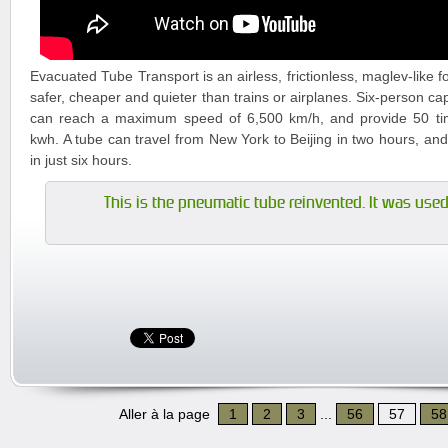
Evacuated Tube Transport is an airless, frictionless, maglev-like f
safer, cheaper and quieter than trains or airplanes. Six-person ca
can reach a maximum speed of 6,500 km/h, and provide 50 tim
kwh. A tube can travel from New York to Beijing in two hours, an
in just six hours.
This is the pneumatic tube reinvented. It was used 
Aller à la page
1
2
3
...
56
57
58