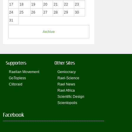
17
18
19
20
21
22
23
24
25
26
27
28
29
30
31
Archive
Supporters
Other Sites
Raelian Movement
Geniocracy
GoTopless
Rael-Science
Clitoraid
Rael News
Rael Africa
Scientific Design
Scientopolis
Facebook