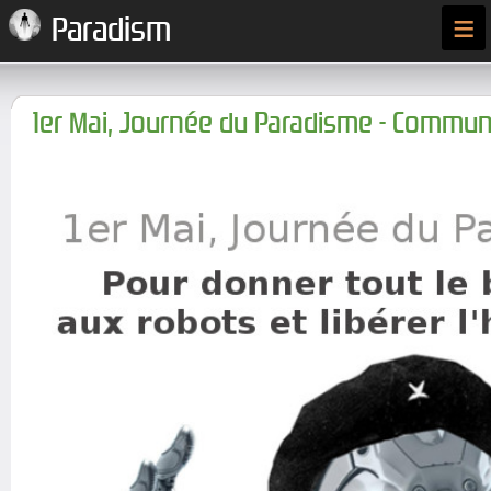
≡
Paradism
1er Mai, Journée du Paradisme - Commun