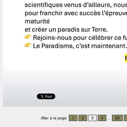
Aller à la page
1
2
3
4
...
58