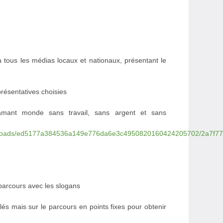
ous les médias locaux et nationaux, présentant le
présentatives choisies
amant monde sans travail, sans argent et sans
wnloads/ed5177a384536a149e776da6e3c4950820160424205702/2a7f77
parcours avec les slogans
és mais sur le parcours en points fixes pour obtenir