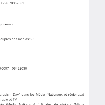
l: +226 78852561
tapp,immo
 aupres des medias:50
070097 - 06482030
radism Day" dans les Média (Nationaux et régionaux)
 radio et TV
vie (Média Nationaux) / Guides de régions (Média