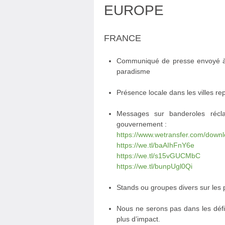
EUROPE
FRANCE
Communiqué de presse envoyé à t
paradisme
Présence locale dans les villes re
Messages sur banderoles récl
gouvernement :
https://www.wetransfer.com/do
https://we.tl/baAIhFnY6e
https://we.tl/s15vGUCMbC
https://we.tl/bunpUgl0Qi
Stands ou groupes divers sur les 
Nous ne serons pas dans les défil
plus d’impact.