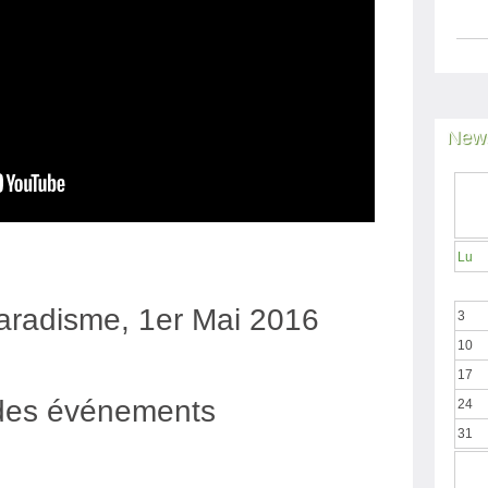
News
Lu
aradisme, 1er Mai 2016
3
10
17
 des événements
24
31