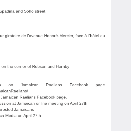
Spadina and Soho street.
r giratoire de l'avenue Honoré-Mercier, face à l'hôtel du
y on the corner of Robson and Hornby
s on Jamaican Raelians Facebook page
aicanRaelians/
on Jamaican Raelians Facebook page.
ussion at Jamaican online meeting on April 27th.
terested Jamaicans
ca Media on April 27th.