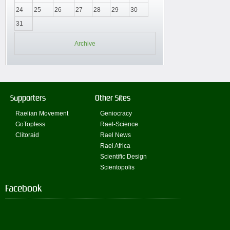
24
25
26
27
28
29
30
31
Archive
Supporters
Other Sites
Raelian Movement
Geniocracy
GoTopless
Rael-Science
Clitoraid
Rael News
Rael Africa
Scientific Design
Scientopolis
Facebook